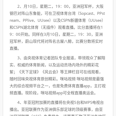
2、月10日，星期二，19：00，亚洲冠军杯，大阪
钢巴对阵山东鲁能，可在卫视体育台湾（Sopcast、PPst
ream、PPlive、UUsee）以及CSPN新疆体育（UUsee）
和CSPN湖北体育（无插件）观看直播。比分直播将在1
9：00开始。同样在3月10日，星期二，19：30，亚洲
冠军杯，蔚山现代将对阵名古屋八鲸，比赛分数将实时
直播。
3、由央视体育记者团队专业报道，带领观众了解翔
实、权威的体育新闻，以及运动员场内场外的精彩花
絮；《天下足球》《风云会》等王牌栏目可在线观看，
随时回味央视体育原创精彩。咪咕视频 咪咕视频是最强
大的综合视频平台之一，也是免费体育直播app，主打视
频直播。现阶段，咪咕视频app可全程直播奥运会。
4、年亚冠附加赛的直播将在央视5台和MPS电视台
播出。亚冠联赛作为亚洲俱乐部足球的顶级赛事，由亚