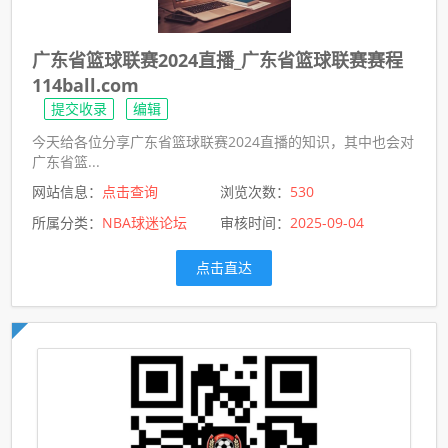
广东省篮球联赛2024直播_广东省篮球联赛赛程
114ball.com
提交收录
编辑
今天给各位分享广东省篮球联赛2024直播的知识，其中也会对
广东省篮...
网站信息：
点击查询
浏览次数：
530
所属分类：
NBA球迷论坛
审核时间：
2025-09-04
点击直达