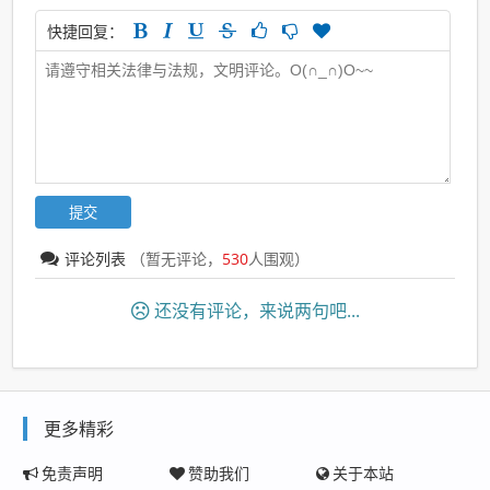
快捷回复：
评论列表
（暂无评论，
530
人围观）
还没有评论，来说两句吧...
更多精彩
免责声明
赞助我们
关于本站