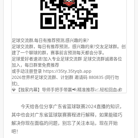
足球交流群,每日有推荐预测,感兴趣的来?
足球交流群，每日有推荐预测，感兴趣的来?交友足球群。创
建了一个聊球的群，赛事前言预测每天都会分享。
足球爱好者速进!加入专业足球交流群 足球交流群诚邀各位
加入，每日群里免费推荐
或手动注册登录 https://35ty.35tyqb.app
2026世界杯足球交流群、计划群 邀请码 880835 (同行勿
扰)_
💎【独家内幕】导师手把手带赢📢,精准推荐📈,轻松回血💰!
今天给各位分享广东省篮球联赛2024直播的知识，
其中也会对广东省篮球联赛赛程进行解释，如果能碰巧
解决你现在面临的问题，别忘了关注本站，现在开始
吧！