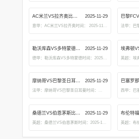
AC米兰VS拉齐奥比分预测盘口分析
2025-11-29
意甲：AC米兰VS拉齐奥时间： 2025-11-
法甲：巴黎F
30 3...
2:...
勒沃库森VS多特蒙德比分预测盘口分析
2025-11-29
德甲：勒沃库森VS多特蒙德时间：2025-
英超：埃弗
11-30 1...
11-30 1...
摩纳哥VS巴黎圣日耳曼比分预测盘口分析
2025-11-29
法甲：摩纳哥VS巴黎圣日耳曼时间：
西甲：巴塞
2025-11-30 ...
11-29 2...
桑德兰VS伯恩茅斯比分预测盘口分析
2025-11-29
英超：桑德兰VS伯恩茅斯时间：2025-11-
英超：布伦
29 23...
11-29 2...