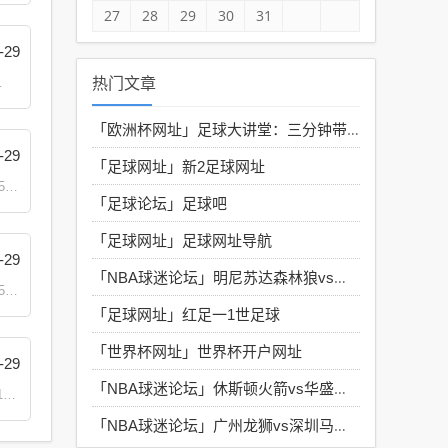
27
28
29
30
31
-29
热门文章
「欧洲杯网址」
足球大讲堂：三分钟带你看穿足球盘口
-29
「足球网址」
新2足球网址
-
「足球论坛」
足球吧
「足球网址」
足球网址导航
-29
「NBA球迷论坛」
明尼苏达森林狼vs底特律活塞预测_明尼苏达森林狼vs洛杉矶湖人 114ball.com
-
「足球网址」
红足一1世足球
「世界杯网址」
世界杯开户网址
-29
「NBA球迷论坛」
休斯顿火箭vs华盛顿奇才竞彩预测_休斯顿火箭 阵容 114ball.com
1-
「NBA球迷论坛」
广州龙狮vs深圳马可波罗胜负预测_广州龙狮vs福建 114ball.com