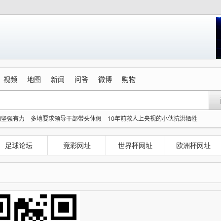
视频
地图
新闻
问答
微博
购物
加坚强有力
多地要求领导干部带头休假
10年前救人上央视的小伙抗洪牺牲
宇树科技 打新
吉林一“温度计大楼”读数爆表
感觉全东北都在等7号
台风白海豚登
包档口2年
宇树科技发行价格150.80元/股
足球论坛
竞彩网址
世界杯网址
欧洲杯网址