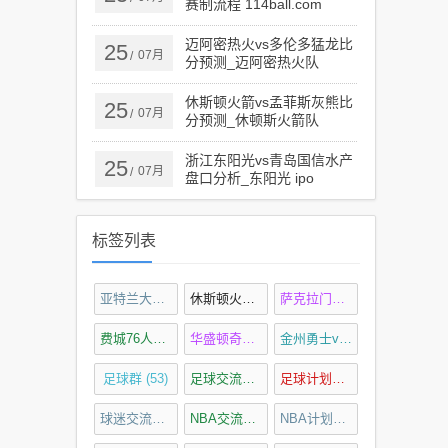
赛制流程 114ball.com
迈阿密热火vs多伦多猛龙比
25
07月
/
分预测_迈阿密热火队
114ball.com
休斯顿火箭vs孟菲斯灰熊比
25
07月
/
分预测_休顿斯火箭队
114ball.com
浙江东阳光vs青岛国信水产
25
07月
/
盘口分析_东阳光 ipo
114ball.com
标签列表
亚特兰大老鹰vs奥兰多魔术比分预测
休斯顿火箭vs达拉斯独行侠赛前预测
(4)
萨克拉门托国王vs菲尼克斯太阳赛前预测
(4)
费城76人vs印第安纳步行者比分预测
华盛顿奇才vs奥兰多魔术赛前预测
(4)
金州勇士vs明尼苏达森林狼比分预测
(4)
足球群
(53)
足球交流群
(54)
足球计划群
(53)
球迷交流群
(53)
NBA交流群
(55)
NBA计划群
(55)