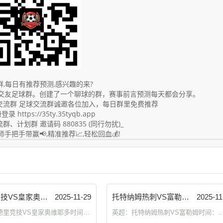
,每日有推荐预测,感兴趣的来?
交友足球群。创建了一个聊球的群，赛事前言预测每天都会分享。
交流群 足球交流群诚邀各位加入，每日群里免费推荐
https://35ty.35tyqb.app
群、计划群 邀请码 880835 (同行勿扰)_
手把手带赢📢,精准推荐📈,轻松回血💰!
马德里竞技VS皇家奥维耶多比分预测盘口分析
2025-11-29
托特纳姆热刺VS富勒姆比分预测盘口分析
2025-11
德里竞技VS皇家奥维耶多时间：
英超：托特纳姆热刺VS富勒姆时间：
..
2025-11-30 ...