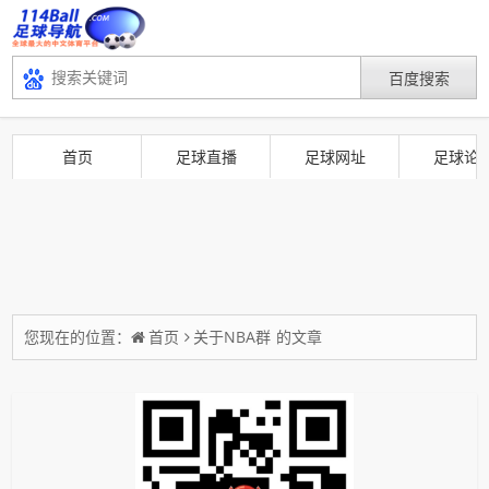
首页
足球直播
足球网址
足球论
您现在的位置：
首页
关于
NBA群
的文章