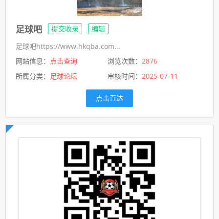
足球吧
提交收录
编辑
足球吧https://www.hkqba.com...
网站信息：
点击查询
浏览次数：
2876
所属分类：
足球论坛
审核时间：
2025-07-11
点击直达