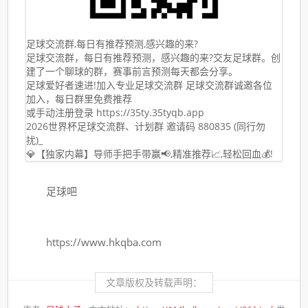
足球交流群,每日有推荐预测,感兴趣的来?
足球交流群，每日有推荐预测，感兴趣的来?交友足球群。创
建了一个聊球的群，赛事前言预测每天都会分享。
足球爱好者速进!加入专业足球交流群 足球交流群诚邀各位
加入，每日群里免费推荐
或手动注册登录 https://35ty.35tyqb.app
2026世界杯足球交流群、计划群 邀请码 880835 (同行勿
扰)_
💎【独家内幕】导师手把手带赢📢,精准推荐📈,轻松回血💰!
足球吧
https://www.hkqba.com
文章版权及转载声明：