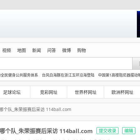
视频
地图
新闻
问答
微博
购物
的全民健身公共服务体系
台风白海豚在浙江玉环沿海登陆
中国第1高楼阻尼器摆动
群投用
年仅23岁 夏士远空降时坠地牺牲
一线豪华品牌卖车也到了亏损边缘
拍岸！直击台风白海豚登陆现场
儿子去世老人要查孙子血缘儿媳拒绝
足球论坛
竞彩网址
世界杯网址
欧洲杯网址
片漆黑
队_朱荣振赛后采访 114ball.com
个队_朱荣振赛后采访 114ball.com
提交收录
编辑