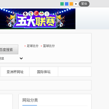
繁体
足球比分
篮球比分
明显
亚洲杯网址
国际体坛
网站分类