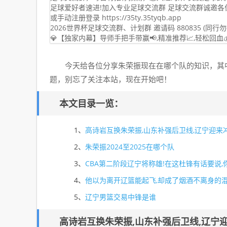
足球爱好者速进!加入专业足球交流群 足球交流群诚邀
或手动注册登录 https://35ty.35tyqb.app
2026世界杯足球交流群、计划群 邀请码 880835 (同行勿
💎【独家内幕】导师手把手带赢📢,精准推荐📈,轻松回血💰
今天给各位分享朱荣振现在在哪个队的知识，其
题，别忘了关注本站，现在开始吧！
本文目录一览：
1、
高诗岩互换朱荣振,山东补强后卫线,辽宁迎来
2、
朱荣振2024至2025在哪个队
3、
CBA第二阶段辽宁将称雄!在这杜锋有话要说,
4、
他以为离开辽篮能起飞,却成了烟酒不离身的混子,
5、
辽宁男篮交易中锋是谁
高诗岩互换朱荣振,山东补强后卫线,辽宁