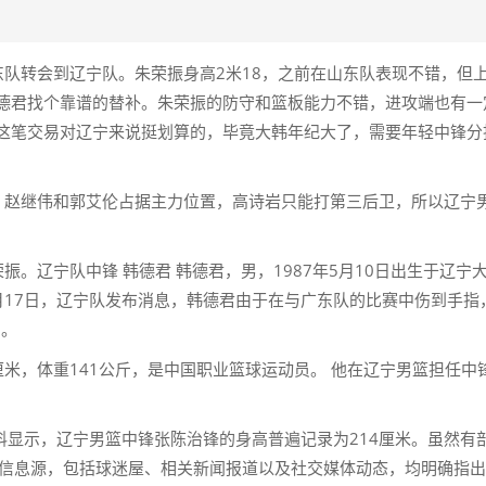
东队转会到辽宁队。朱荣振身高2米18，之前在山东队表现不错，但
德君找个靠谱的替补。朱荣振的防守和篮板能力不错，进攻端也有一
这笔交易对辽宁来说挺划算的，毕竟大韩年纪大了，需要年轻中锋分
，赵继伟和郭艾伦占据主力位置，高诗岩只能打第三后卫，所以辽宁
。辽宁队中锋 韩德君 韩德君，男，1987年5月10日出生于辽宁
2月17日，辽宁队发布消息，韩德君由于在与广东队的比赛中伤到手指
间。
15厘米，体重141公斤，是中国职业篮球运动员。 他在辽宁男篮担任中
资料显示，辽宁男篮中锋张陈治锋的身高普遍记录为214厘米。虽然有
的信息源，包括球迷屋、相关新闻报道以及社交媒体动态，均明确指