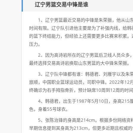
辽宁男篮交易中锋是谁
1、辽宁男篮最近交易的中锋是朱荣振，他从山
时间有限。辽宁队引进他主要是为了补强内线，给韩
的篮下终结能力，但经验上还需要更多比赛来积累。
压力。
2、因为高诗岩所在的辽宁男篮后卫线人员众多
最终选择交易高诗岩换取山东男篮的大中锋朱荣振。
3、辽宁队中锋都有谁：韩德君、刘雁宇以及朱荣振
旅顺，中国职业篮球运动员，司职中锋。2022年1
终确诊为右手拇指骨折，预计缺席10周到12周的时
4、韩德君，出生于1987年5月10日，身高2
色，身着55号球衣。
5、张陈治锋的身高是214cm。根据多份网络
早期信息提到其身高为213cm，但更多近期且权威