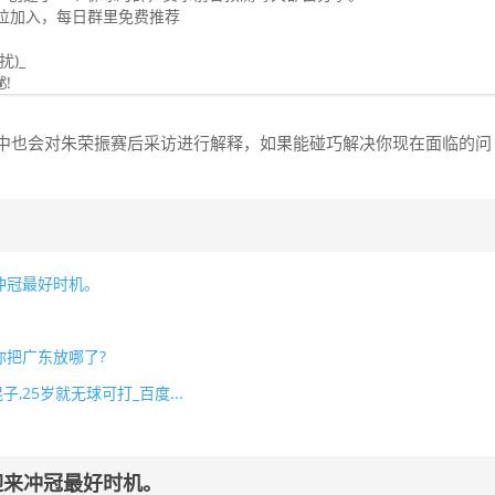
各位加入，每日群里免费推荐
扰)_
!
中也会对朱荣振赛后采访进行解释，如果能碰巧解决你现在面临的问
冲冠最好时机。
你把广东放哪了?
25岁就无球可打_百度...
迎来冲冠最好时机。