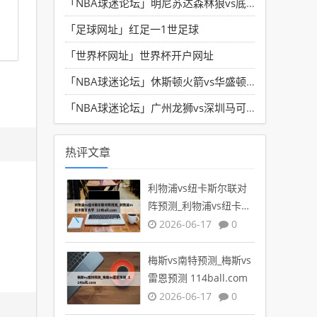
「NBA球迷论坛」
明尼苏达森林狼vs底特律活塞预测_明尼苏达森林狼vs洛杉矶湖人 114ball.com
「足球网址」
红足一1世足球
「世界杯网址」
世界杯开户网址
「NBA球迷论坛」
休斯顿火箭vs华盛顿奇才竞彩预测_休斯顿火箭 阵容 114ball.com
「NBA球迷论坛」
广州龙狮vs深圳马可波罗胜负预测_广州龙狮vs福建 114ball.com
热评文章
利物浦vs纽卡斯尔联对
阵预测_利物浦vs纽卡斯
尔大学 114ball.com
2026-06-17
0
梅斯vs南特预测_梅斯vs
雷恩预测 114ball.com
2026-06-17
0