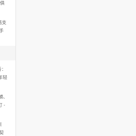
球俱
两支
手
析：
年轻
麟、
 -
训
契