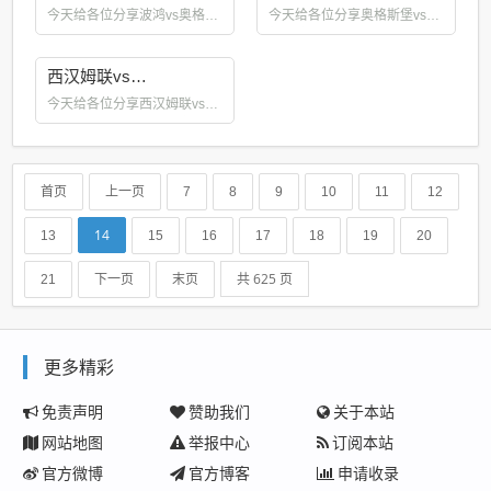
今天给各位分享波鸿vs奥格斯
今天给各位分享奥格斯堡vs多
堡对阵预测的知识，其中也会
特蒙德分析预测的知识，其中
对...
也...
西汉姆联vs卢顿分析预测_西汉姆联视频 114ball.com
今天给各位分享西汉姆联vs卢
顿分析预测的知识，其中也会
对...
首页
上一页
7
8
9
10
11
12
14
13
15
16
17
18
19
20
共 625 页
21
下一页
末页
更多精彩
免责声明
赞助我们
关于本站
网站地图
举报中心
订阅本站
官方微博
官方博客
申请收录