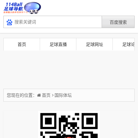
首页
足球直播
足球网址
足球论
您现在的位置：
首页
国际体坛