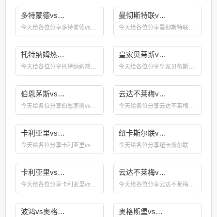
中...
中...
多特蒙德vs奥格斯堡赛前预测_多特蒙德 vs 奥格斯堡 114ball.com
曼彻斯特联vs水晶宫预测_曼彻斯特对水晶宫 114ball.com
今天给各位分享多特蒙德vs奥
今天给各位分享曼彻斯特联vs
格斯堡赛前预测的知识，其中
水晶宫预测的知识，其中也会
也...
对...
托特纳姆热刺vs阿斯顿维拉竞彩预测_托特纳姆热刺vs阿森纳 114ball.com
皇家贝蒂斯vs毕尔巴鄂竞技对阵预测_皇家贝蒂斯对巴塞罗那分析预测 114ball.com
今天给各位分享托特纳姆热刺
今天给各位分享皇家贝蒂斯vs
vs阿斯顿维拉竞彩预测的知
毕尔巴鄂竞技对阵预测的知
识，...
识，...
伯恩茅斯vs阿斯顿维拉赛前预测_伯恩茅斯是哪个联赛 114ball.com
云达不莱梅vs霍芬海姆赛前预测_云达不莱梅vs汉诺威比分预测 114ball.com
今天给各位分享伯恩茅斯vs阿
今天给各位分享云达不莱梅vs
斯顿维拉赛前预测的知识，其
霍芬海姆赛前预测的知识，其
中...
中...
卡利亚里vs恩波利阵容预测_卡利亚里vs恩波利比分预测 114ball.com
纽卡斯尔联vs卢顿阵容预测_纽卡斯尔联vs狼队比分预测 114ball.com
今天给各位分享卡利亚里vs恩
今天给各位分享纽卡斯尔联vs
波利阵容预测的知识，其中也
卢顿阵容预测的知识，其中也
会...
会...
卡利亚里vs国际米兰分析预测_卡利亚里vs国际米兰比分预测 114ball.com
云达不莱梅vsRB莱比锡前瞻预测_云达不莱梅比赛推迟 114ball.com
今天给各位分享卡利亚里vs国
今天给各位分享云达不莱梅
际米兰分析预测的知识，其中
vsRB莱比锡前瞻预测的知
也...
识，其...
波鸿vs奥格斯堡对阵预测_波鸿vs斯图加特预测 114ball.com
奥格斯堡vs多特蒙德分析预测_奥格斯堡vs多特蒙德比赛结果 114ball.com